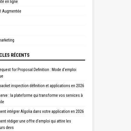
ité en ligne
té Augmentée
arketing
CLES RÉCENTS
quest for Proposal Definition : Mode d’emploi
ue
acket inspection définition et applications en 2026
rve : la plateforme qui transforme vos services à
ile
t intégrer Algolia dans votre application en 2026
t rédiger une offre d’emploi qui attire les
urs devs