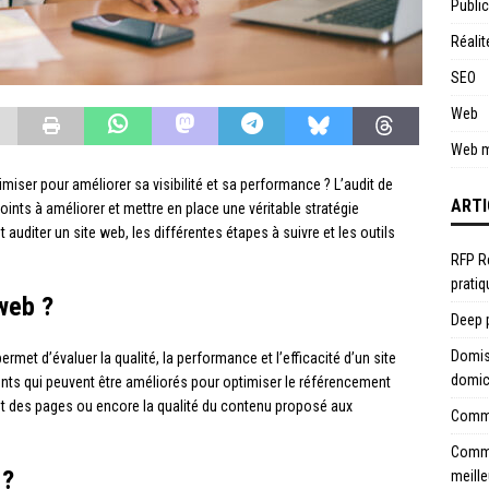
Public
Réali
SEO
Web
Web m
iser pour améliorer sa visibilité et sa performance ? L’audit de
ARTI
 points à améliorer et mettre en place une véritable stratégie
uditer un site web, les différentes étapes à suivre et les outils
RFP Re
pratiq
 web ?
Deep p
Domise
rmet d’évaluer la qualité, la performance et l’efficacité d’un site
domic
léments qui peuvent être améliorés pour optimiser le référencement
ent des pages ou encore la qualité du contenu proposé aux
Commen
Commen
 ?
meille