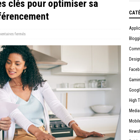
es clés pour optimiser sa
CATÉ
éférencement
Appli
ntaires fermés
Blogg
Commu
Desig
Faceb
Gami
Googl
High 
Media
Mobil
Newsl