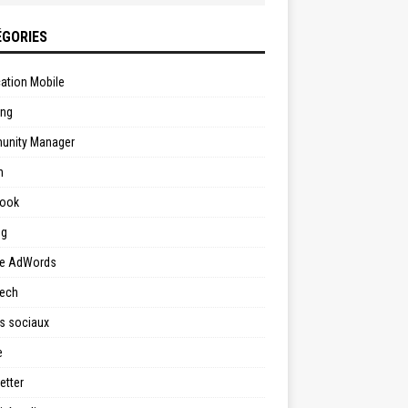
GORIES
cation Mobile
ing
nity Manager
n
ook
ng
e AdWords
Tech
s sociaux
e
etter